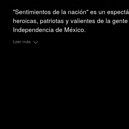
"Sentimientos de la nación" es un espect
heroicas, patriotas y valientes de la gent
Independencia de México.
Leer más
Secretaría de Cultura del Estado de Morelo
Cliente :
En colaboración con :
CIE, Jesús Zabaleta, Victor Hugo Resendiz, Dr. Alderete
Compartir: